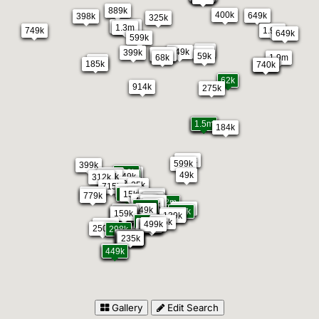
889k
400k
649k
398k
325k
195k
1.3m
1.3m
1.9m
749k
649k
599k
37k
249k
399k
59k
388k
388k
59k
68k
1.9m
34k
185k
740k
740k
62k
914k
275k
1.5m
1.5m
184k
425k
599k
399k
399k
50k
220k
49k
349k
319k
12k
312k
32k
29k
25k
715k
216k
45k
750k
34k
15k
150k
779k
300k
99k
99k
22k
99k
425k
200k
1.2m
150k
99k
99k
365k
60k
259k
99k
49k
49k
199k
799k
275k
675k
225k
159k
199k
69k
139k
69k
69k
69k
69k
400k
475k
499k
59k
599k
35k
35k
35k
250k
298k
354k
345k
459k
315k
315k
649k
199k
235k
267k
449k
Gallery
Edit Search